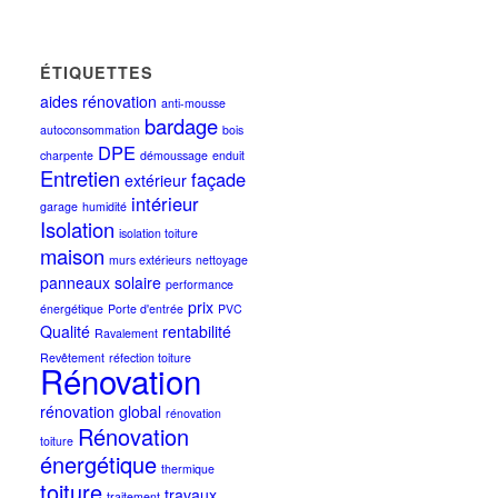
ÉTIQUETTES
aides rénovation
anti-mousse
bardage
autoconsommation
bois
DPE
charpente
démoussage
enduit
Entretien
façade
extérieur
intérieur
garage
humidité
Isolation
isolation toiture
maison
murs extérieurs
nettoyage
panneaux solaire
performance
prix
énergétique
Porte d'entrée
PVC
Qualité
rentabilité
Ravalement
Revêtement
réfection toiture
Rénovation
rénovation global
rénovation
Rénovation
toiture
énergétique
thermique
toiture
travaux
traitement