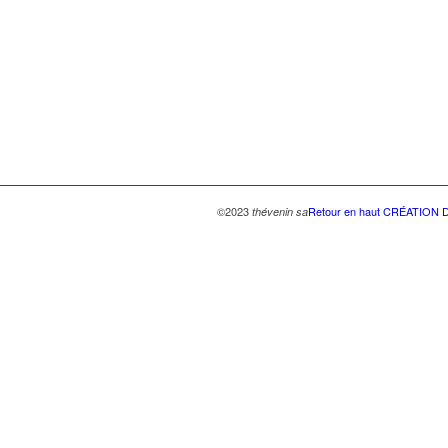
©2023
Retour en haut
CRÉATION D
thévenin sa